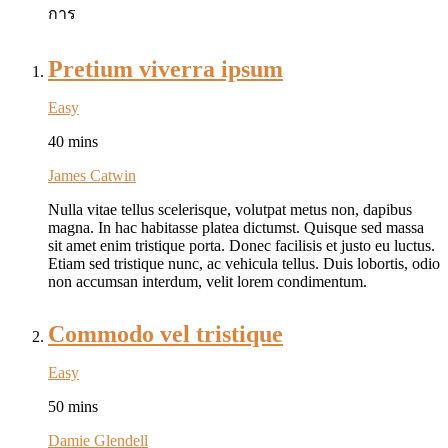
การ
Pretium viverra ipsum
Easy
40 mins
James Catwin
Nulla vitae tellus scelerisque, volutpat metus non, dapibus
magna. In hac habitasse platea dictumst. Quisque sed massa
sit amet enim tristique porta. Donec facilisis et justo eu luctus.
Etiam sed tristique nunc, ac vehicula tellus. Duis lobortis, odio
non accumsan interdum, velit lorem condimentum.
Commodo vel tristique
Easy
50 mins
Damie Glendell