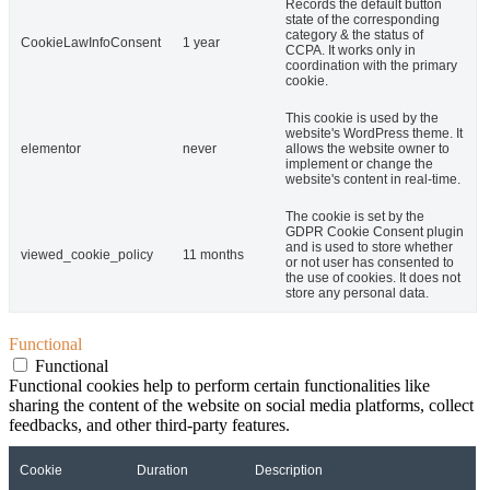
Records the default button
state of the corresponding
category & the status of
CookieLawInfoConsent
1 year
CCPA. It works only in
coordination with the primary
cookie.
This cookie is used by the
website's WordPress theme. It
elementor
never
allows the website owner to
implement or change the
website's content in real-time.
The cookie is set by the
GDPR Cookie Consent plugin
and is used to store whether
viewed_cookie_policy
11 months
or not user has consented to
the use of cookies. It does not
store any personal data.
Functional
Functional
Functional cookies help to perform certain functionalities like
sharing the content of the website on social media platforms, collect
feedbacks, and other third-party features.
Cookie
Duration
Description