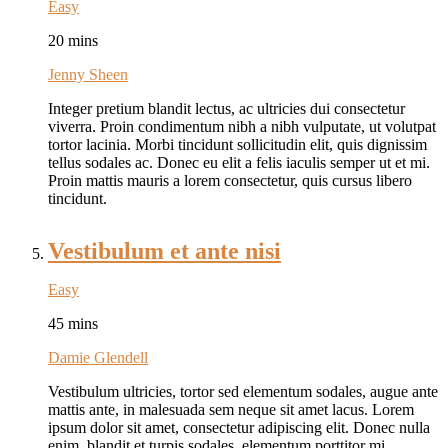
Easy
20 mins
Jenny Sheen
Integer pretium blandit lectus, ac ultricies dui consectetur
viverra. Proin condimentum nibh a nibh vulputate, ut volutpat
tortor lacinia. Morbi tincidunt sollicitudin elit, quis dignissim
tellus sodales ac. Donec eu elit a felis iaculis semper ut et mi.
Proin mattis mauris a lorem consectetur, quis cursus libero
tincidunt.
Vestibulum et ante nisi
Easy
45 mins
Damie Glendell
Vestibulum ultricies, tortor sed elementum sodales, augue ante
mattis ante, in malesuada sem neque sit amet lacus. Lorem
ipsum dolor sit amet, consectetur adipiscing elit. Donec nulla
enim, blandit et turpis sodales, elementum porttitor mi.