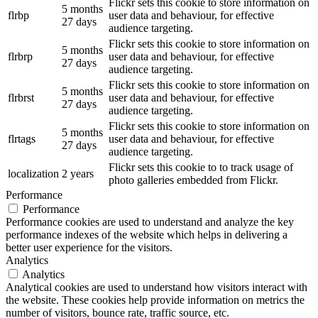
Flickr sets this cookie to store information on
5 months
flrbp
user data and behaviour, for effective
27 days
audience targeting.
Flickr sets this cookie to store information on
5 months
flrbrp
user data and behaviour, for effective
27 days
audience targeting.
Flickr sets this cookie to store information on
5 months
flrbrst
user data and behaviour, for effective
27 days
audience targeting.
Flickr sets this cookie to store information on
5 months
flrtags
user data and behaviour, for effective
27 days
audience targeting.
Flickr sets this cookie to to track usage of
localization
2 years
photo galleries embedded from Flickr.
Performance
Performance
Performance cookies are used to understand and analyze the key
performance indexes of the website which helps in delivering a
better user experience for the visitors.
Analytics
Analytics
Analytical cookies are used to understand how visitors interact with
the website. These cookies help provide information on metrics the
number of visitors, bounce rate, traffic source, etc.