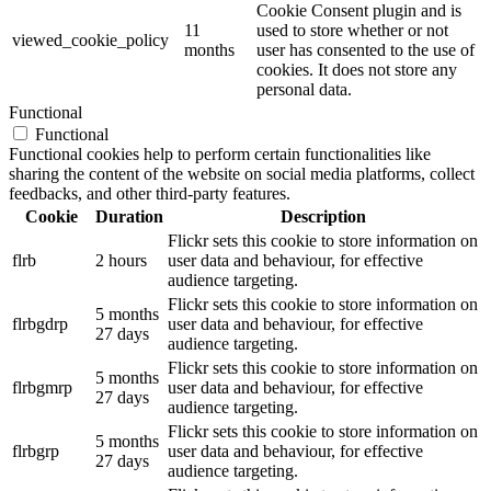
Cookie Consent plugin and is
11
used to store whether or not
viewed_cookie_policy
months
user has consented to the use of
cookies. It does not store any
personal data.
Functional
Functional
Functional cookies help to perform certain functionalities like
sharing the content of the website on social media platforms, collect
feedbacks, and other third-party features.
Cookie
Duration
Description
Flickr sets this cookie to store information on
flrb
2 hours
user data and behaviour, for effective
audience targeting.
Flickr sets this cookie to store information on
5 months
flrbgdrp
user data and behaviour, for effective
27 days
audience targeting.
Flickr sets this cookie to store information on
5 months
flrbgmrp
user data and behaviour, for effective
27 days
audience targeting.
Flickr sets this cookie to store information on
5 months
flrbgrp
user data and behaviour, for effective
27 days
audience targeting.