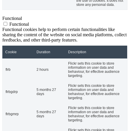
the use of cookies. It does not
store any personal data.
Functional
Functional
Functional cookies help to perform certain functionalities like
sharing the content of the website on social media platforms, collect
feedbacks, and other third-party features.
Cookie
Duration
Description
Flickr sets this cookie to store
information on user data and
flrb
2 hours
behaviour, for effective audience
targeting.
Flickr sets this cookie to store
5 months 27
information on user data and
flrbgdrp
days
behaviour, for effective audience
targeting.
Flickr sets this cookie to store
5 months 27
information on user data and
flrbgmrp
days
behaviour, for effective audience
targeting.
Flickr sets this cookie to store