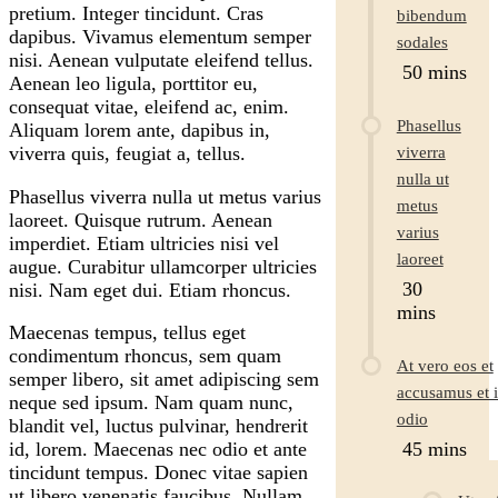
pretium. Integer tincidunt. Cras
bibendum
dapibus. Vivamus elementum semper
sodales
nisi. Aenean vulputate eleifend tellus.
50 mins
Aenean leo ligula, porttitor eu,
consequat vitae, eleifend ac, enim.
Phasellus
Aliquam lorem ante, dapibus in,
viverra quis, feugiat a, tellus.
viverra
nulla ut
Phasellus viverra nulla ut metus varius
metus
laoreet. Quisque rutrum. Aenean
varius
imperdiet. Etiam ultricies nisi vel
laoreet
augue. Curabitur ullamcorper ultricies
30
nisi. Nam eget dui. Etiam rhoncus.
mins
Maecenas tempus, tellus eget
condimentum rhoncus, sem quam
At vero eos et
semper libero, sit amet adipiscing sem
accusamus et i
neque sed ipsum. Nam quam nunc,
odio
blandit vel, luctus pulvinar, hendrerit
45 mins
id, lorem. Maecenas nec odio et ante
tincidunt tempus. Donec vitae sapien
ut libero venenatis faucibus. Nullam