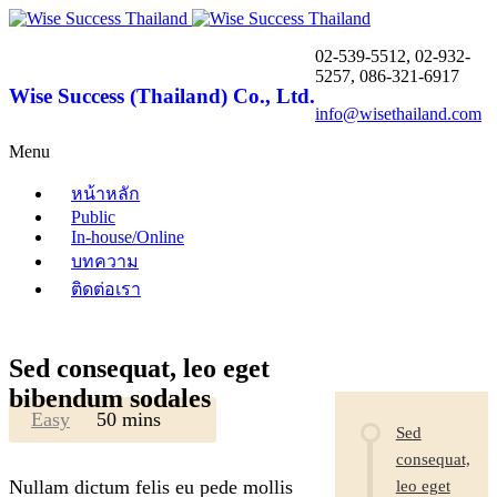
02-539-5512, 02-932-
5257, 086-321-6917
Wise Success (Thailand) Co., Ltd.
info@wisethailand.com
Menu
หน้าหลัก
Public
In-house/Online
บทความ
ติดต่อเรา
COURSE
Sed consequat, leo eget
CURRICULUM
bibendum sodales
Easy
50 mins
Sed
consequat,
Nullam dictum felis eu pede mollis
leo eget