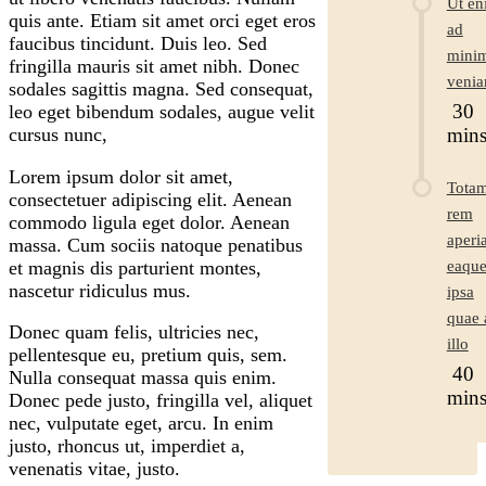
Ut en
quis ante. Etiam sit amet orci eget eros
ad
faucibus tincidunt. Duis leo. Sed
mini
fringilla mauris sit amet nibh. Donec
veni
sodales sagittis magna. Sed consequat,
30
leo eget bibendum sodales, augue velit
min
cursus nunc,
Lorem ipsum dolor sit amet,
Tota
consectetuer adipiscing elit. Aenean
rem
commodo ligula eget dolor. Aenean
aperi
massa. Cum sociis natoque penatibus
et magnis dis parturient montes,
eaqu
nascetur ridiculus mus.
ipsa
quae 
Donec quam felis, ultricies nec,
illo
pellentesque eu, pretium quis, sem.
40
Nulla consequat massa quis enim.
min
Donec pede justo, fringilla vel, aliquet
nec, vulputate eget, arcu. In enim
justo, rhoncus ut, imperdiet a,
venenatis vitae, justo.