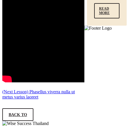
READ
MORE
(Next Lesson)
Phasellus viverra nulla ut
metus varius laoreet
BACK TO