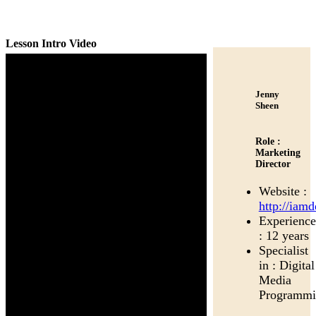
TEACHER
Lesson Intro Video
Jenny
Sheen
Role :
Marketing
Director
Website :
http://iam
Experience
: 12 years
Specialist
in : Digital
Media
Programmi