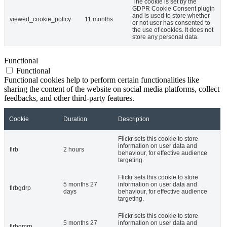
The cookie is set by the
GDPR Cookie Consent plugin
and is used to store whether
viewed_cookie_policy
11 months
or not user has consented to
the use of cookies. It does not
store any personal data.
Functional
Functional
Functional cookies help to perform certain functionalities like
sharing the content of the website on social media platforms, collect
feedbacks, and other third-party features.
Cookie
Duration
Description
Flickr sets this cookie to store
information on user data and
flrb
2 hours
behaviour, for effective audience
targeting.
Flickr sets this cookie to store
5 months 27
information on user data and
flrbgdrp
days
behaviour, for effective audience
targeting.
Flickr sets this cookie to store
5 months 27
information on user data and
flrbgmrp