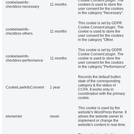
Cookie Consent plugin. The
cookielawinfo-
11 months
cookies is used to store the
checkbox-necessary
user consent for the cookies
in the category "Necessary".
This cookie is set by GDPR
Cookie Consent plugin. The
cookielawinfo-
11 months
cookie is used to store the
checkbox-others
user consent for the cookies
in the category "Other.
This cookie is set by GDPR
Cookie Consent plugin. The
cookielawinfo-
11 months
cookie is used to store the
checkbox-performance
user consent for the cookies
in the category "Performance".
Records the default button
state of the corresponding
category & the status of
CookieLawInfoConsent
1 year
CCPA. It works only in
coordination with the primary
cookie.
This cookie is used by the
website's WordPress theme. It
elementor
never
allows the website owner to
implement or change the
website's content in real-time.