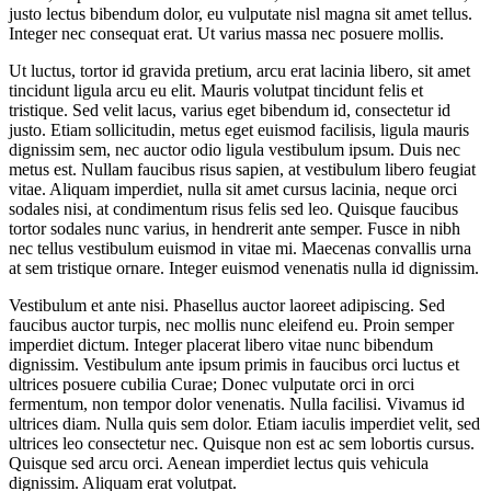
justo lectus bibendum dolor, eu vulputate nisl magna sit amet tellus.
Integer nec consequat erat. Ut varius massa nec posuere mollis.
Ut luctus, tortor id gravida pretium, arcu erat lacinia libero, sit amet
tincidunt ligula arcu eu elit. Mauris volutpat tincidunt felis et
tristique. Sed velit lacus, varius eget bibendum id, consectetur id
justo. Etiam sollicitudin, metus eget euismod facilisis, ligula mauris
dignissim sem, nec auctor odio ligula vestibulum ipsum. Duis nec
metus est. Nullam faucibus risus sapien, at vestibulum libero feugiat
vitae. Aliquam imperdiet, nulla sit amet cursus lacinia, neque orci
sodales nisi, at condimentum risus felis sed leo. Quisque faucibus
tortor sodales nunc varius, in hendrerit ante semper. Fusce in nibh
nec tellus vestibulum euismod in vitae mi. Maecenas convallis urna
at sem tristique ornare. Integer euismod venenatis nulla id dignissim.
Vestibulum et ante nisi. Phasellus auctor laoreet adipiscing. Sed
faucibus auctor turpis, nec mollis nunc eleifend eu. Proin semper
imperdiet dictum. Integer placerat libero vitae nunc bibendum
dignissim. Vestibulum ante ipsum primis in faucibus orci luctus et
ultrices posuere cubilia Curae; Donec vulputate orci in orci
fermentum, non tempor dolor venenatis. Nulla facilisi. Vivamus id
ultrices diam. Nulla quis sem dolor. Etiam iaculis imperdiet velit, sed
ultrices leo consectetur nec. Quisque non est ac sem lobortis cursus.
Quisque sed arcu orci. Aenean imperdiet lectus quis vehicula
dignissim. Aliquam erat volutpat.