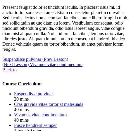
Praesent feugiat dolor et tincidunt iaculis. In placerat risus mi, id
auctor tortor sodales sit amet. Etiam consectetur pharetra convallis.
Sed iaculis, lectus non accumsan faucibus, nunc libero fringilla nibh,
sed sollicitudin augue diam eu lorem. Vestibulum consequat, odio
tincidunt bibendum gravida, odio risus laoreet augue, vitae congue
diam nisl aliquam nulla. Nulla id urna faucibus, tempus odio vitae,
ultricies justo. Aliquam in nulla ut arcu consequat hendrerit id a leo.
Donec vehicula quam eu tortor bibendum, sit amet pulvinar lorem
feugiat.
Suspendisse pulvinar
(Prev Lesson)
(Next Lesson)
Vivamus vitae condimentum
Back to
Course Curriculum
Suspendisse pulvinar
20 mins
Cras gravida vitae tortor at malesuada
40 mins
Vivamus vitae condimentum
40 mins
Fusce hendrerit semper
1 hour 30 mins