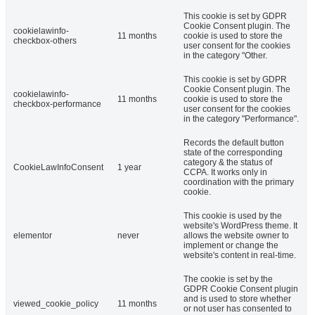
This cookie is set by GDPR
Cookie Consent plugin. The
cookielawinfo-
11 months
cookie is used to store the
checkbox-others
user consent for the cookies
in the category "Other.
This cookie is set by GDPR
Cookie Consent plugin. The
cookielawinfo-
11 months
cookie is used to store the
checkbox-performance
user consent for the cookies
in the category "Performance".
Records the default button
state of the corresponding
category & the status of
CookieLawInfoConsent
1 year
CCPA. It works only in
coordination with the primary
cookie.
This cookie is used by the
website's WordPress theme. It
elementor
never
allows the website owner to
implement or change the
website's content in real-time.
The cookie is set by the
GDPR Cookie Consent plugin
and is used to store whether
viewed_cookie_policy
11 months
or not user has consented to