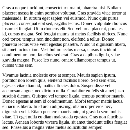
Cras a neque tincidunt, consectetur urna ut, pharetra nisi. Nullam
placerat massa in enim porttitor volutpat. Cras gravida vitae tortor at
malesuada. In rutrum eget sapien vel euismod. Nunc quis purus
placerat, consequat erat sed, sagittis lectus. Donec vulputate rhoncus
ipsum et feugiat. Ut in rhoncus elit. Sed vel urna placerat, porta est
id, cursus magna. Sed feugiat mauris ut metus facilisis ultrices. Nunc
orci tortor, tempus non tincidunt non, eleifend a tellus. Donec
pharetra lectus vitae velit egestas pharetra. Nunc ut dignissim libero,
sit amet luctus diam. Vestibulum lectus massa, cursus tincidunt
condimentum non, faucibus sed erat. Cras a dapibus ligula, vitae
gravida magna. Fusce leo nunc, ornare ullamcorper tempus ut,
cursus vitae sem.
Vivamus lacinia molestie eros at semper. Mauris sapien ipsum,
porttitor non lorem quis, eleifend facilisis libero. Sed sem eros,
egestas vitae diam id, mattis ultricies dolor. Suspendisse vel
accumsan augue, nec dictum nulla. Curabitur eu felis sit amet justo
suscipit dictum. Quisque vel tempor ligula, tempus porttitor mauris.
Donec egestas at sem id condimentum. Morbi tempor mattis lacus,
eu iaculis libero. In id arcu adipiscing, ullamcorper eros nec,
dignissim velit. Etiam posuere mauris ante, ut gravida sem mollis
vitae. Ut eget nulla eu diam malesuada egestas. Cras non faucibus
lectus. Aenean lobortis viverra ligula, sit amet tincidunt tellus feugiat
sed. Phasellus a magna vitae metus sollicitudin semper.