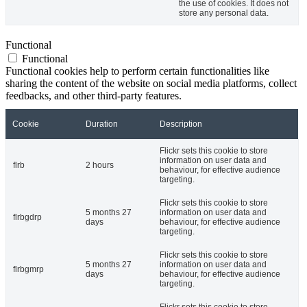
the use of cookies. It does not
store any personal data.
Functional
Functional
Functional cookies help to perform certain functionalities like
sharing the content of the website on social media platforms, collect
feedbacks, and other third-party features.
Cookie
Duration
Description
Flickr sets this cookie to store
information on user data and
flrb
2 hours
behaviour, for effective audience
targeting.
Flickr sets this cookie to store
5 months 27
information on user data and
flrbgdrp
days
behaviour, for effective audience
targeting.
Flickr sets this cookie to store
5 months 27
information on user data and
flrbgmrp
days
behaviour, for effective audience
targeting.