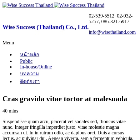
02-539-5512, 02-932-
5257, 086-321-6917
Wise Success (Thailand) Co., Ltd.
info@wisethailand.com
Menu
หน้าหลัก
Public
In-house/Online
บทความ
ติดต่อเรา
Cras gravida vitae tortor at malesuada
40 mins
Suspendisse quam arcu, placerat vel sodales sed, rhoncus vitae
nunc. Integer fringilla imperdiet justo, vitae molestie magna
accumsan ut. In in rutrum odio, ac dapibus orci. Duis a cursus
lectus, ac pulvinar dui. Aenean viverra, sem a fermentum vehicula,