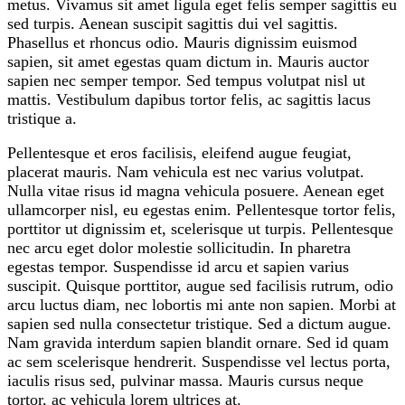
metus. Vivamus sit amet ligula eget felis semper sagittis eu
sed turpis. Aenean suscipit sagittis dui vel sagittis.
Phasellus et rhoncus odio. Mauris dignissim euismod
sapien, sit amet egestas quam dictum in. Mauris auctor
sapien nec semper tempor. Sed tempus volutpat nisl ut
mattis. Vestibulum dapibus tortor felis, ac sagittis lacus
tristique a.
Pellentesque et eros facilisis, eleifend augue feugiat,
placerat mauris. Nam vehicula est nec varius volutpat.
Nulla vitae risus id magna vehicula posuere. Aenean eget
ullamcorper nisl, eu egestas enim. Pellentesque tortor felis,
porttitor ut dignissim et, scelerisque ut turpis. Pellentesque
nec arcu eget dolor molestie sollicitudin. In pharetra
egestas tempor. Suspendisse id arcu et sapien varius
suscipit. Quisque porttitor, augue sed facilisis rutrum, odio
arcu luctus diam, nec lobortis mi ante non sapien. Morbi at
sapien sed nulla consectetur tristique. Sed a dictum augue.
Nam gravida interdum sapien blandit ornare. Sed id quam
ac sem scelerisque hendrerit. Suspendisse vel lectus porta,
iaculis risus sed, pulvinar massa. Mauris cursus neque
tortor, ac vehicula lorem ultrices at.