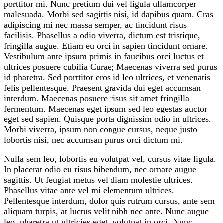
porttitor mi. Nunc pretium dui vel ligula ullamcorper
malesuada. Morbi sed sagittis nisi, id dapibus quam. Cras
adipiscing mi nec massa semper, ac tincidunt risus
facilisis. Phasellus a odio viverra, dictum est tristique,
fringilla augue. Etiam eu orci in sapien tincidunt ornare.
Vestibulum ante ipsum primis in faucibus orci luctus et
ultrices posuere cubilia Curae; Maecenas viverra sed purus
id pharetra. Sed porttitor eros id leo ultrices, et venenatis
felis pellentesque. Praesent gravida dui eget accumsan
interdum. Maecenas posuere risus sit amet fringilla
fermentum. Maecenas eget ipsum sed leo egestas auctor
eget sed sapien. Quisque porta dignissim odio in ultrices.
Morbi viverra, ipsum non congue cursus, neque justo
lobortis nisi, nec accumsan purus orci dictum mi.
Nulla sem leo, lobortis eu volutpat vel, cursus vitae ligula.
In placerat odio eu risus bibendum, nec ornare augue
sagittis. Ut feugiat metus vel diam molestie ultrices.
Phasellus vitae ante vel mi elementum ultrices.
Pellentesque interdum, dolor quis rutrum cursus, ante sem
aliquam turpis, at luctus velit nibh nec ante. Nunc augue
leo, pharetra ut ultricies eget, volutpat in orci. Nunc