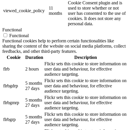
Cookie Consent plugin and is
11
used to store whether or not
viewed_cookie_policy
months
user has consented to the use of
cookies. It does not store any
personal data.
Functional
Functional
Functional cookies help to perform certain functionalities like
sharing the content of the website on social media platforms, collect
feedbacks, and other third-party features.
Cookie
Duration
Description
Flickr sets this cookie to store information on
flrb
2 hours
user data and behaviour, for effective
audience targeting.
Flickr sets this cookie to store information on
5 months
flrbgdrp
user data and behaviour, for effective
27 days
audience targeting.
Flickr sets this cookie to store information on
5 months
flrbgmrp
user data and behaviour, for effective
27 days
audience targeting.
Flickr sets this cookie to store information on
5 months
flrbgrp
user data and behaviour, for effective
27 days
audience targeting.