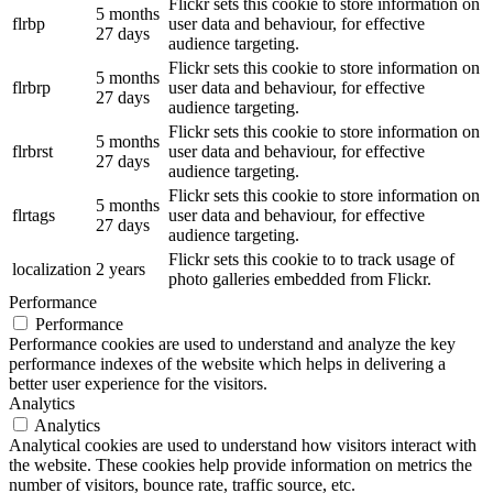
Flickr sets this cookie to store information on
5 months
flrbp
user data and behaviour, for effective
27 days
audience targeting.
Flickr sets this cookie to store information on
5 months
flrbrp
user data and behaviour, for effective
27 days
audience targeting.
Flickr sets this cookie to store information on
5 months
flrbrst
user data and behaviour, for effective
27 days
audience targeting.
Flickr sets this cookie to store information on
5 months
flrtags
user data and behaviour, for effective
27 days
audience targeting.
Flickr sets this cookie to to track usage of
localization
2 years
photo galleries embedded from Flickr.
Performance
Performance
Performance cookies are used to understand and analyze the key
performance indexes of the website which helps in delivering a
better user experience for the visitors.
Analytics
Analytics
Analytical cookies are used to understand how visitors interact with
the website. These cookies help provide information on metrics the
number of visitors, bounce rate, traffic source, etc.