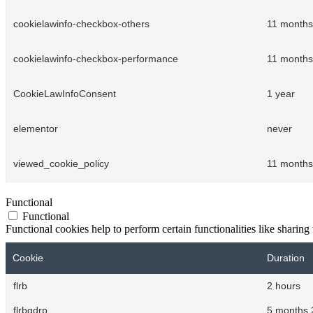
cookielawinfo-checkbox-others
11 months
cookielawinfo-checkbox-performance
11 months
CookieLawInfoConsent
1 year
elementor
never
viewed_cookie_policy
11 months
Functional
Functional
Functional cookies help to perform certain functionalities like sharing 
Cookie
Duration
flrb
2 hours
flrbgdrp
5 months 