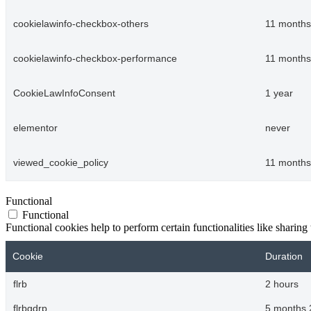
cookielawinfo-checkbox-others
11 months
cookielawinfo-checkbox-performance
11 months
CookieLawInfoConsent
1 year
elementor
never
viewed_cookie_policy
11 months
Functional
Functional
Functional cookies help to perform certain functionalities like sharing 
Cookie
Duration
flrb
2 hours
flrbgdrp
5 months 