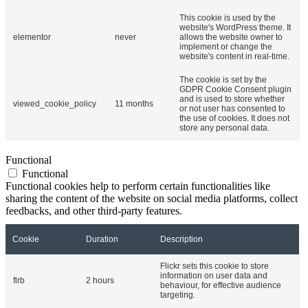
This cookie is used by the
website's WordPress theme. It
elementor
never
allows the website owner to
implement or change the
website's content in real-time.
The cookie is set by the
GDPR Cookie Consent plugin
and is used to store whether
viewed_cookie_policy
11 months
or not user has consented to
the use of cookies. It does not
store any personal data.
Functional
Functional
Functional cookies help to perform certain functionalities like
sharing the content of the website on social media platforms, collect
feedbacks, and other third-party features.
Cookie
Duration
Description
Flickr sets this cookie to store
information on user data and
flrb
2 hours
behaviour, for effective audience
targeting.