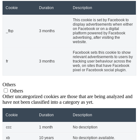
Cookie
Duration
Description
This cookie is set by Facebook to
display advertisements when either
on Facebook or on a digital
_fbp
3 months
platform powered by Facebook
advertising, after visiting the
website.
Facebook sets this cookie to show
relevant advertisements to users by
fr
3 months
tracking user behaviour across the
web, on sites that have Facebook
pixel or Facebook social plugin.
Others
Others
Other uncategorized cookies are those that are being analyzed and
have not been classified into a category as yet.
Cookie
Duration
Description
ccc
1 month
No description
xb
10 years
No description available.