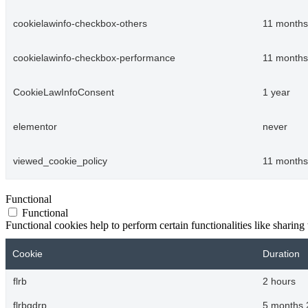
cookielawinfo-checkbox-others
11 months
cookielawinfo-checkbox-performance
11 months
CookieLawInfoConsent
1 year
elementor
never
viewed_cookie_policy
11 months
Functional
Functional
Functional cookies help to perform certain functionalities like sharing 
Cookie
Duration
flrb
2 hours
flrbgdrp
5 months 