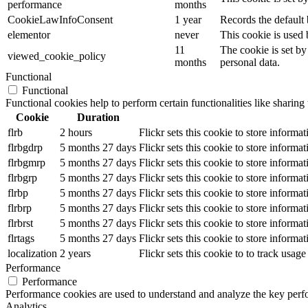
performance
months
CookieLawInfoConsent
1 year
Records the default 
elementor
never
This cookie is used 
11
The cookie is set by
viewed_cookie_policy
months
personal data.
Functional
Functional
Functional cookies help to perform certain functionalities like sharing 
Cookie
Duration
flrb
2 hours
Flickr sets this cookie to store informa
flrbgdrp
5 months 27 days
Flickr sets this cookie to store informa
flrbgmrp
5 months 27 days
Flickr sets this cookie to store informa
flrbgrp
5 months 27 days
Flickr sets this cookie to store informa
flrbp
5 months 27 days
Flickr sets this cookie to store informa
flrbrp
5 months 27 days
Flickr sets this cookie to store informa
flrbrst
5 months 27 days
Flickr sets this cookie to store informa
flrtags
5 months 27 days
Flickr sets this cookie to store informa
localization
2 years
Flickr sets this cookie to to track usag
Performance
Performance
Performance cookies are used to understand and analyze the key perfor
Analytics