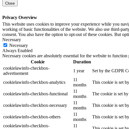
Close
Privacy Overview
This website uses cookies to improve your experience while you navigat
working of basic functionalities of the website. We also use third-pa
consent. You also have the option to opt-out of these cookies. But op
Necessary
Necessary
Always Enabled
Necessary cookies are absolutely essential for the website to function
Cookie
Duration
cookielawinfo-checkbox-
1 year
Set by the GDPR Cook
advertisement
11
cookielawinfo-checkbox-analytics
This cookie is set b
months
11
cookielawinfo-checkbox-functional
The cookie is set by
months
11
cookielawinfo-checkbox-necessary
This cookie is set b
months
11
cookielawinfo-checkbox-others
This cookie is set b
months
cookielawinfo-checkbox-
11
This cookie is set 