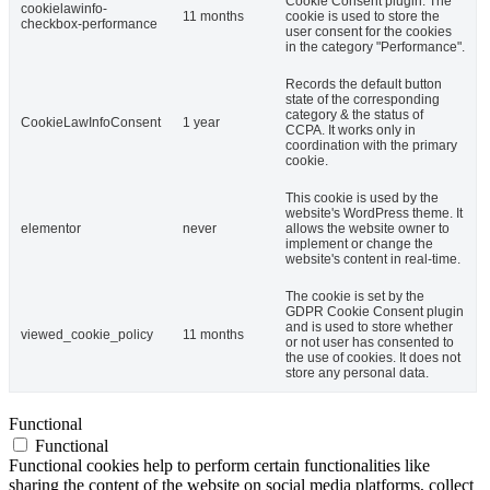
Cookie Consent plugin. The
cookielawinfo-
11 months
cookie is used to store the
checkbox-performance
user consent for the cookies
in the category "Performance".
Records the default button
state of the corresponding
category & the status of
CookieLawInfoConsent
1 year
CCPA. It works only in
coordination with the primary
cookie.
This cookie is used by the
website's WordPress theme. It
elementor
never
allows the website owner to
implement or change the
website's content in real-time.
The cookie is set by the
GDPR Cookie Consent plugin
and is used to store whether
viewed_cookie_policy
11 months
or not user has consented to
the use of cookies. It does not
store any personal data.
Functional
Functional
Functional cookies help to perform certain functionalities like
sharing the content of the website on social media platforms, collect